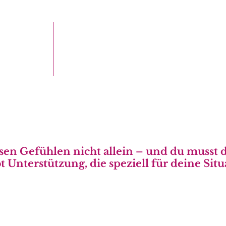
Deine Schwiegermutter kommt mit K
es sowas nicht. Stell dich nicht so a
Und deinen Freundinnen haben all
wissen sowieso nicht, von was du sp
iesen Gefühlen nicht allein – und du musst 
t Unterstützung, die speziell für deine Situ