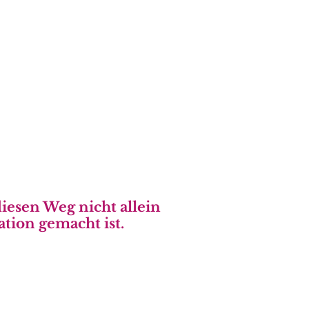
ommentaren wie: „Bei mir gab
n.“
e Traumschwangerschaften und
richst.
diesen Weg nicht allein
ation gemacht ist.