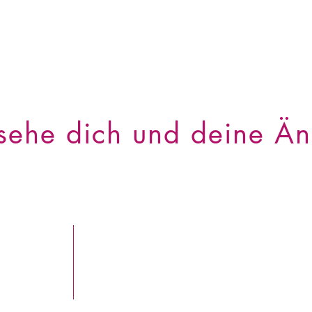
 sehe dich und deine Än
Was, wenn meinem Kind etwas passie
Die Ungewissheit und besorgten Bli
Schlaf.
Die Angst dein Kind zu verlieren, w