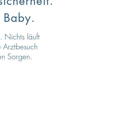
icherheit.
 Baby.
 Nichts läuft
u Arztbesuch
nen Sorgen.