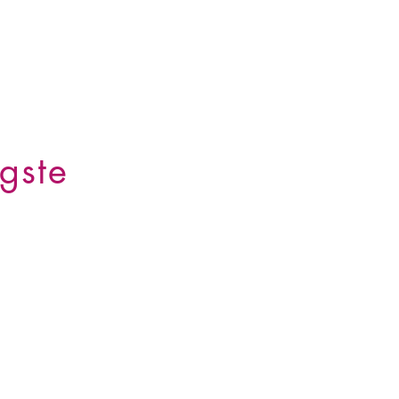
gste
rt oder es nicht gesund ist?“
cke im KHK rauben dir den
ird immer größer.