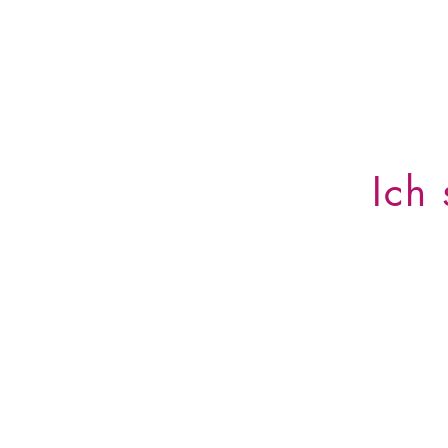
Ich
Angst um die Geburt
deines Babys